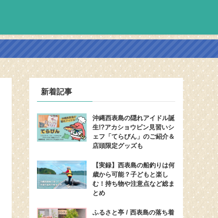
新着記事
沖縄西表島の隠れアイドル誕
生!?アカショウビン見習いシ
ェフ「てらびん」のご紹介＆
店頭限定グッズも
【実録】西表島の船釣りは何
歳から可能？子どもと楽し
む！持ち物や注意点など総ま
とめ
ふるさと亭 / 西表島の落ち着