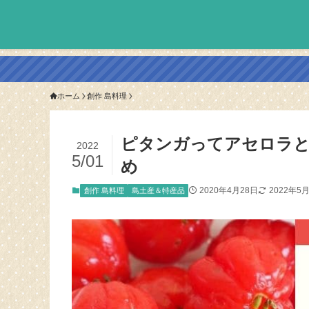
ホーム
創作 島料理
ピタンガってアセロラと
2022
5/01
め
2020年4月28日
2022年5
創作 島料理
島土産＆特産品