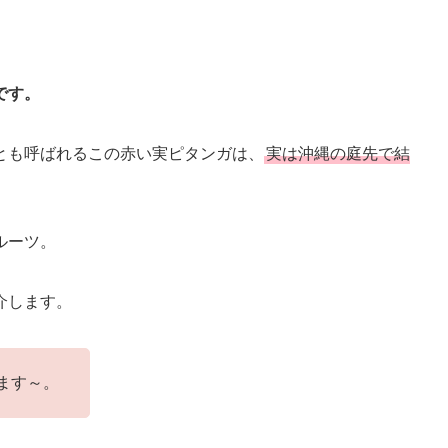
です。
とも呼ばれるこの赤い実ピタンガは、
実は沖縄の庭先で結
ルーツ。
介します。
ます～。