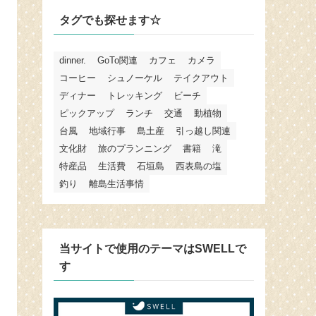
タグでも探せます☆
dinner.
GoTo関連
カフェ
カメラ
コーヒー
シュノーケル
テイクアウト
ディナー
トレッキング
ビーチ
ピックアップ
ランチ
交通
動植物
台風
地域行事
島土産
引っ越し関連
文化財
旅のプランニング
書籍
滝
特産品
生活費
石垣島
西表島の塩
釣り
離島生活事情
当サイトで使用のテーマはSWELLで
す