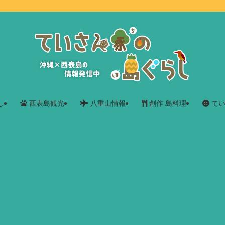
し
西表島観光
八重山情報
創作 島料理
てい