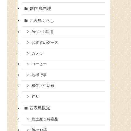
創作 島料理
西表島ぐらし
Amazon活用
おすすめグッズ
カメラ
コーヒー
地域行事
移住・生活費
釣り
西表島観光
島土産＆特産品
旅のお得