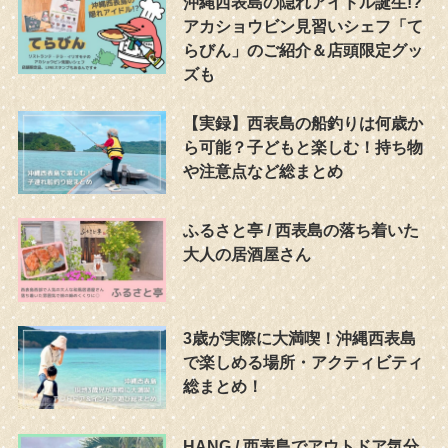
沖縄西表島の隠れアイドル誕生!?
アカショウビン見習いシェフ「て
らびん」のご紹介＆店頭限定グッ
ズも
【実録】西表島の船釣りは何歳か
ら可能？子どもと楽しむ！持ち物
や注意点など総まとめ
ふるさと亭 / 西表島の落ち着いた
大人の居酒屋さん
3歳が実際に大満喫！沖縄西表島
で楽しめる場所・アクティビティ
総まとめ！
HANG / 西表島でアウトドア気分