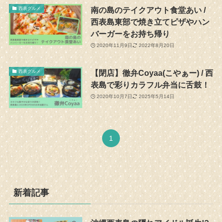
南の島のテイクアウト食堂あい /
西表グルメ
西表島東部で焼き立てピザやハン
バーガーをお持ち帰り
2020年11月9日
2022年8月20日
【閉店】徹弁Coyaa(こやぁー) / 西
西表グルメ
表島で彩りカラフル弁当に舌鼓！
2020年10月7日
2025年5月14日
1
新着記事