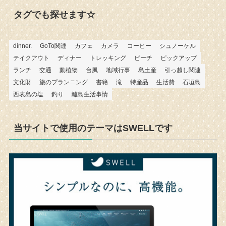
タグでも探せます☆
dinner.
GoTo関連
カフェ
カメラ
コーヒー
シュノーケル
テイクアウト
ディナー
トレッキング
ビーチ
ピックアップ
ランチ
交通
動植物
台風
地域行事
島土産
引っ越し関連
文化財
旅のプランニング
書籍
滝
特産品
生活費
石垣島
西表島の塩
釣り
離島生活事情
当サイトで使用のテーマはSWELLです