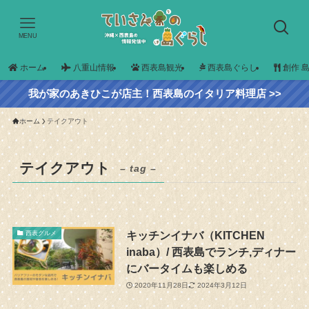
MENU
ホーム
八重山情報
西表島観光
西表島ぐらし
創作 
我が家のあきひこが店主！西表島のイタリア料理店 >>
ホーム
テイクアウト
テイクアウト
– tag –
キッチンイナバ（KITCHEN
西表グルメ
inaba）/ 西表島でランチ,ディナー
にバータイムも楽しめる
2020年11月28日
2024年3月12日