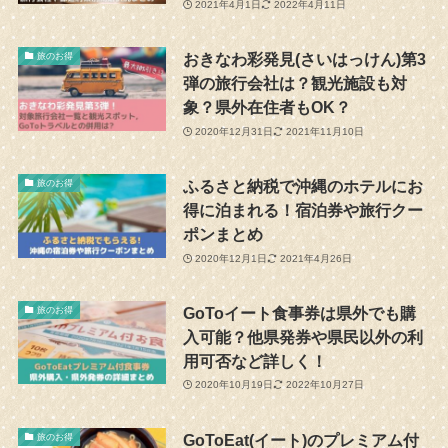
2021年4月1日
2022年4月11日
おきなわ彩発見(さいはっけん)第3
旅のお得
弾の旅行会社は？観光施設も対
象？県外在住者もOK？
2020年12月31日
2021年11月10日
ふるさと納税で沖縄のホテルにお
旅のお得
得に泊まれる！宿泊券や旅行クー
ポンまとめ
2020年12月1日
2021年4月26日
GoToイート食事券は県外でも購
旅のお得
入可能？他県発券や県民以外の利
用可否など詳しく！
2020年10月19日
2022年10月27日
GoToEat(イート)のプレミアム付
旅のお得