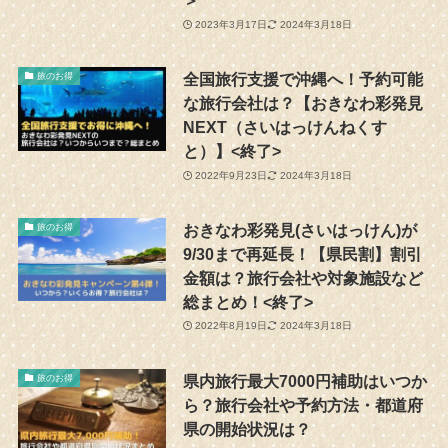
＞
2023年3月17日
2024年3月18日
全国旅行支援で沖縄へ！予約可能
旅のお得
な旅行会社は？【おきなわ彩発見
NEXT（さいはっけんねくす
と）】<終了>
2022年9月23日
2024年3月18日
おきなわ彩発見(さいはっけん)が
旅のお得
9/30まで再延長！【県民割】割引
金額は？旅行会社や対象施設など
総まとめ！<終了>
2022年8月19日
2024年3月18日
県内旅行最大7000円補助はいつか
旅のお得
ら？旅行会社や予約方法・都道府
県の開始状況は？