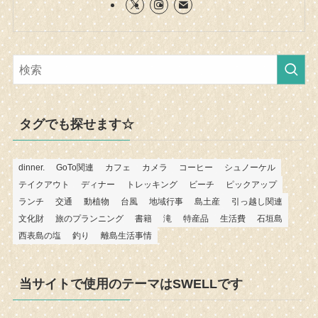
タグでも探せます☆
dinner.
GoTo関連
カフェ
カメラ
コーヒー
シュノーケル
テイクアウト
ディナー
トレッキング
ビーチ
ピックアップ
ランチ
交通
動植物
台風
地域行事
島土産
引っ越し関連
文化財
旅のプランニング
書籍
滝
特産品
生活費
石垣島
西表島の塩
釣り
離島生活事情
当サイトで使用のテーマはSWELLです