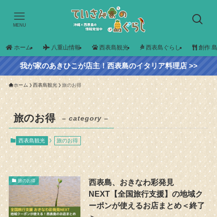
MENU
ホーム
八重山情報
西表島観光
西表島ぐらし
創作 
我が家のあきひこが店主！西表島のイタリア料理店 >>
ホーム
西表島観光
旅のお得
旅のお得
– category –
西表島観光
旅のお得
西表島、おきなわ彩発見
旅のお得
NEXT【全国旅行支援】の地域ク
ーポンが使えるお店まとめ＜終了