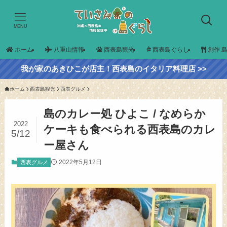
MENU
ホーム
八重山情報
西表島観光
西表島ぐらし
創作 
我が家のあきひこが店主！西表島のイタリア料理店 >>
ホーム
西表島観光
西表グルメ
島のカレー処 ひよこ / なめらか
2022
ケーキも食べられる西表島のカレ
5/12
ー屋さん
2022年5月12日
西表グルメ