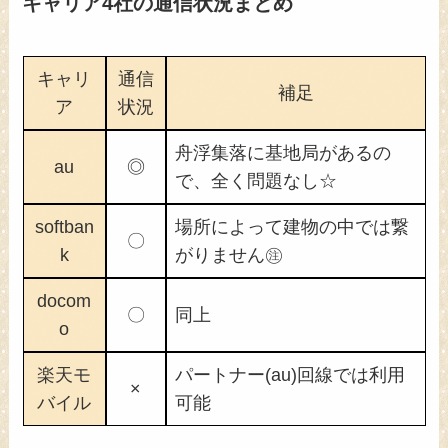
キャリア4社の通信状況まとめ
キャリ
通信
補足
ア
状況
舟浮集落に基地局があるの
au
◎
で、全く問題なし☆
softban
場所によって建物の中では繋
〇
k
がりません㊟
docom
〇
同上
o
楽天モ
パートナー(au)回線では利用
×
バイル
可能