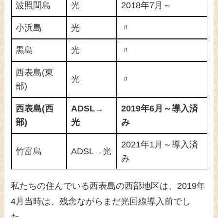
波照間島
光
2018年7月～
小浜島
光
〃
黒島
光
〃
西表島(東
光
〃
部)
西表島(西
ADSL→
2019年6月～導入済
部)
光
み
2021年1月～導入済
竹富島
ADSL→光
み
私たちの住んでいる西表島の西部地区は、2019年
4月当時は、残念ながらまだ光回線導入前でし
た。