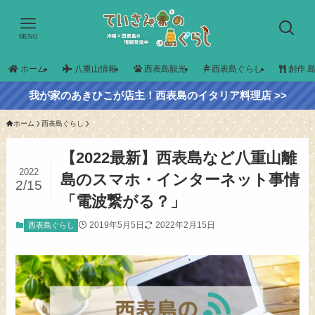
MENU
ホーム
八重山情報
西表島観光
西表島ぐらし
創作 
我が家のあきひこが店主！西表島のイタリア料理店 >>
ホーム
西表島ぐらし
【2022最新】西表島など八重山離
2022
島のスマホ・インターネット事情
2/15
「電波繋がる？」
2019年5月5日
2022年2月15日
西表島ぐらし