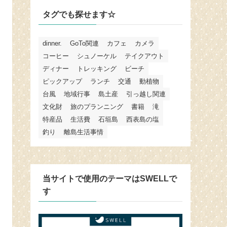
タグでも探せます☆
dinner.
GoTo関連
カフェ
カメラ
コーヒー
シュノーケル
テイクアウト
ディナー
トレッキング
ビーチ
ピックアップ
ランチ
交通
動植物
台風
地域行事
島土産
引っ越し関連
文化財
旅のプランニング
書籍
滝
特産品
生活費
石垣島
西表島の塩
釣り
離島生活事情
当サイトで使用のテーマはSWELLで
す