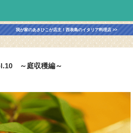
我が家のあきひこが店主！西表島のイタリア料理店 >>
l.10 ～庭収穫編～