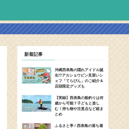
新着記事
沖縄西表島の隠れアイドル誕
生!?アカショウビン見習いシ
ェフ「てらびん」のご紹介＆
店頭限定グッズも
【実録】西表島の船釣りは何
歳から可能？子どもと楽し
む！持ち物や注意点など総ま
とめ
ふるさと亭 / 西表島の落ち着