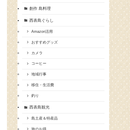
創作 島料理
西表島ぐらし
Amazon活用
おすすめグッズ
カメラ
コーヒー
地域行事
移住・生活費
釣り
西表島観光
島土産＆特産品
旅のお得