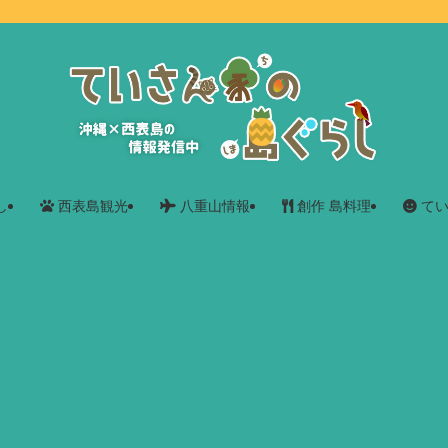
し
西表島観光
八重山情報
創作 島料理
てい