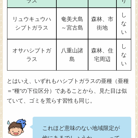
ラス
り
し
リュウキュウハ
奄美大島
森林、市
な
シブトガラス
～宮古島
街地
い
し
オサハシブトガ
八重山諸
森林、住
な
ラス
島
宅周辺
い
とはいえ、いずれもハシブトガラスの亜種（亜種
＝"種"の下位区分）であることから、見た目は似
ていて、ゴミを荒らす習性も同じ。
これほど意味のない地域限定が
他にあるでしょうか。。。って