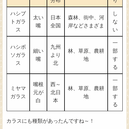
分布
り
ハシブ
し
太い
日本
森林、街中、河
トガラ
な
嘴
全国
岸などさまざま
ス
い
一
ハシボ
九州
細い
林、草原、農耕
部
ソガラ
より
嘴
地
す
ス
北
る
一
嘴根
西～
ミヤマ
林、草原、農耕
部
元が
北日
ガラス
地
す
白
本
る
カラスにも種類があったんですね～！