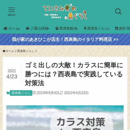
MENU
ホーム
八重山情報
西表島観光
西表島ぐらし
創作 
我が家のあきひこが店主！西表島のイタリア料理店 >>
ホーム
西表島ぐらし
ゴミ出しの大敵！カラスに簡単に
2021
勝つには？西表島で実践している
4/23
対策法
2019年9月4日
2021年4月23日
西表島ぐらし