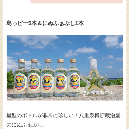
島っピー5本＆にぬふぁぶし1本
星型のボトルが非常に珍しい！八重泉樽貯蔵泡盛
のにぬふぁぶし。