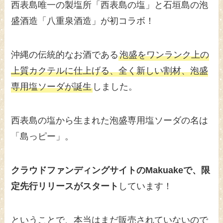
西表島唯一の製塩所「西表島の塩」と石垣島の泡
盛酒造「八重泉酒造」が初コラボ！
沖縄の伝統的なお酒である
泡盛をワンランク上の
上質カクテルに仕上げる、全く新しい割材、泡盛
専用塩ソーダが誕生
しました。
西表島の塩から生まれた泡盛専用塩ソーダの名は
「島っピー」。
クラウドファンディングサイトのMakuakeで、限
定先行リリースがスタート
しています！
ということで、本当はまだ販売されていないので