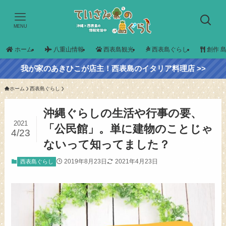
MENU
ホーム
八重山情報
西表島観光
西表島ぐらし
創作 
我が家のあきひこが店主！西表島のイタリア料理店 >>
ホーム
西表島ぐらし
沖縄ぐらしの生活や行事の要、
2021
「公民館」。単に建物のことじゃ
4/23
ないって知ってました？
2019年8月23日
2021年4月23日
西表島ぐらし