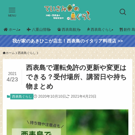
MENU
ホーム
八重山情報
西表島観光
西表島ぐらし
創作 
我が家のあきひこが店主！西表島のイタリア料理店 >>
ホーム
西表島ぐらし
西表島で運転免許の更新や変更は
2021
できる？受付場所、講習日や持ち
4/23
物まとめ
2020年10月10日
2021年4月23日
西表島ぐらし