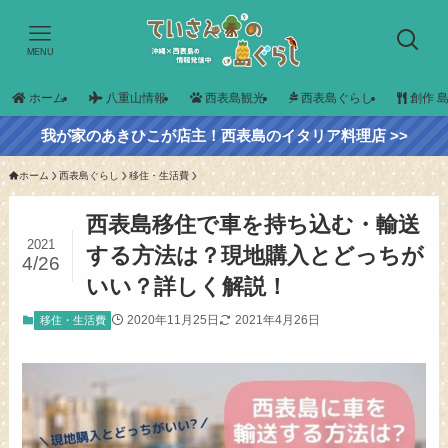
MENU
ホーム
八重山情報
西表島観光
西表島ぐらし
創作 
我が家のあきひこが店主！西表島のイタリア料理店 >>
ホーム
西表島ぐらし
移住・生活費
西表島移住で車を持ち込む・輸送
2021
する方法は？現地購入とどっちが
4/26
いい？詳しく解説！
2020年11月25日
2021年4月26日
移住・生活費