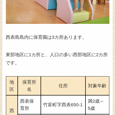
西表島島内に保育園は3カ所あります。
東部地区に1カ所と、人口の多い西部地区に2カ所
です。
地
保育所
住所
対象年齢
区
名
西表保
満2歳～
竹富町字西表650-1
育所
5歳
西