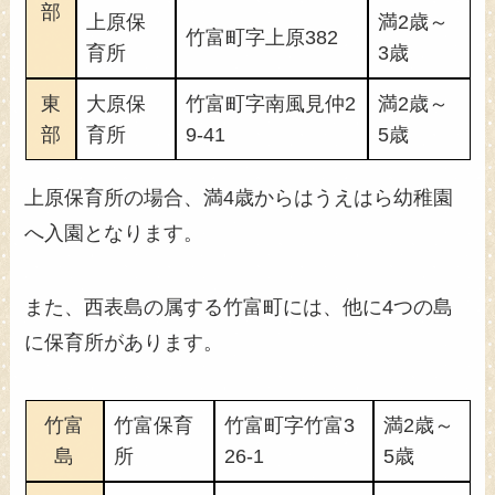
部
上原保
満2歳～
竹富町字上原382
育所
3歳
東
大原保
竹富町字南風見仲2
満2歳～
部
育所
9-41
5歳
上原保育所の場合、満4歳からはうえはら幼稚園
へ入園となります。
また、西表島の属する竹富町には、他に4つの島
に保育所があります。
竹富
竹富保育
竹富町字竹富3
満2歳～
島
所
26-1
5歳