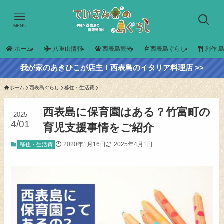
MENU
ホーム
八重山情報
西表島観光
西表島ぐらし
創作 
我が家のあきひこが店主！西表島のイタリア料理店 >>
ホーム
西表島ぐらし
移住・生活費
西表島に保育園はある？竹富町の
2025
4/01
育児支援事情をご紹介
2020年1月16日
2025年4月1日
移住・生活費