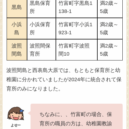
黒島保育
竹富町字黒島1
満2歳～
黒島
所
138-1
5歳
小浜
小浜保育
竹富町字小浜1
満2歳～
島
所
923-1
5歳
波照
波照間保
竹富町字波照
満2歳～
間島
育所
間10
5歳
波照間島と西表島大原では、もともと保育所と幼
稚園に分かれていましたが2024年に統合されて保
育所のみになりました。
ちなみに、、竹富町の場合、保
育所の職員の方は、幼稚園教諭