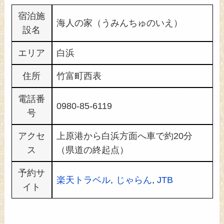
宿泊施
海人の家（うみんちゅのいえ）
設名
エリア
白浜
住所
竹富町西表
電話番
0980-85-6119
号
アクセ
上原港から白浜方面へ車で約20分
ス
（県道の終起点）
予約サ
楽天トラベル
,
じゃらん
,
JTB
イト