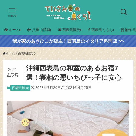
MENU
ホーム
八重山情報
西表島観光
西表島ぐらし
創作 
我が家のあきひこが店主！西表島のイタリア料理店 >>
ホーム
西表島観光
沖縄西表島の和室のあるお宿7
2024
4/25
選！寝相の悪いちびっ子に安心
2023年7月20日
2024年4月25日
西表島観光